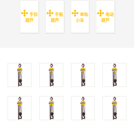
手拉
手板
单轨
电动
葫芦
葫芦
小车
葫芦