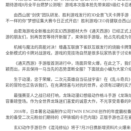
期待游戏8月全平台燃梦公测哦！游戏本次版本抢先带来超S级红卡忍
由西山居“剑侠”团队研发、胜利游戏发行的3D全景飞天卡牌手游《
不一样的你”梦想征集大赛今日正式开启！胜利游戏CEO肖健联合西山
由君海游戏全新推出的玄幻西游题材大作《通天西游》已经正式上
游的朋友们，别再苦苦等待开新服了，来体验手游版，抢占先机成为
机械与魔法的高能对决！壕鑫互联旗下雀跃互娱发行的烧脑卡牌策
全新模式的卡牌对战游戏，游戏的竞技场自然是很多玩家热衷于讨论
《通天西游》手游版首测进行中，场面异常火爆，在此之下，我们
颖而出，并且保持一马当先的态势垄断全服？下面就由小编为大家介
生于动漫，忠于荣耀，二次元英雄自当征战宇宙！在《乱斗奇兵》
彩的冒险也正告诉我们，在充满惊喜与对抗的世界，必须有过硬的实
最强赛亚人之战已经打响，龙珠动漫幻想级动作格斗手游《龙珠炫
容重磅登场。作为全世界龙珠迷们喜爱的诚意大作，不光享受青春的
2016年，日本著名动画制作公司TWIN ENGINE创作的年度霸
发的备受二次元粉丝们期待的《甲铁城的卡巴内瑞》正版手游也正在
玄幻动作手游巨作《混沌修仙》将于7月29日携新增资料片火爆来