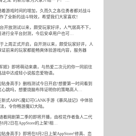
骨之龙”的新形象为大家介绍一下！ …
着游戏时间的增加，久而久之各位勇者都对战斗
制作了全新的战斗特效，希望我们大家喜欢！
台开放测试以来，颇受玩家好评，人气居高不下，
日进行全平台封测，今后安卓用户也可…
于上周正式开启，自开测以来，颇受玩家好评，人
保证前来的玩家都能畅爽体验游戏内容，服务器
军姬》即将萌动来袭，与热爱二次元的你一同前往
挑战中达成轻小说般恋爱物语。
贴身高手》删档测试今日开启!想要第一时间看到
红心跳吗，想要烧脑布阵证明你的策略高人…
式ARPG魔幻可GANK手游《暴风战记》中体验
玩法，令你畅游魔幻大陆。
随着网剧第二季的即将开播，由校花作者鱼人二代
日在AppStore的上架!相…
手》即将在8月2日上架AppStore!修真、恋