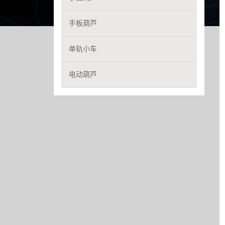
手板葫芦
单轨小车
电动葫芦