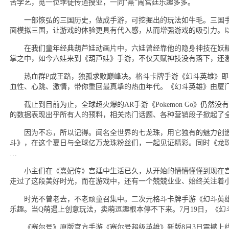
苦学艺，觅一位乖徒传道授业，一同“熹”闹宫廷乐趣多多。
一部恢弘的三国历史，做成手游，可挖掘出的玩法如牛毛。三国手
面模拟三国，让游戏的体验更具有代入感，从而增强游戏的吸引力。
在我们童年经典葫芦娃动画片中，六娃曾经靠他的隐身神技在妖精
掌之中，如今六娃来到《葫芦娃》手游，不仅天赋神技没有落下，还激
热血群P成王路，独孤求败巅峰决。格斗卡牌手游《幻斗英雄》即将
血性、心跳、激情，带你重回最真挚的热血年代。《幻斗英雄》由厦
截止到目前为止，全球超火爆的AR手游《Pokemon Go》仍然
的数据表现出乎所有人的预料，相关热门话题、各种营销段子掀起了
因为不忘，所以记得。闻名全世界的七龙珠，用它独有的魅力创造
斗》，在这个夏日与全球亿万龙珠粉丝们，一起见证精彩。同时《龙
…
小主们在《熹妃传》宫廷中生活已久，从开始的懵懵懂懂到现在宫
走过了这段美好时光，而在游戏中，还有一个兢兢业业、始终关注着
时光不曾老去，不老顽童召集中。二次元格斗卡牌手游《幻斗英雄
乐趣。当Q萌遇上创意玩法，卖萌逗趣根本停不下来。7月19日，《幻斗
《赛尔号》原版官方手游《赛尔号超级英雄》新版8月3日震撼上线