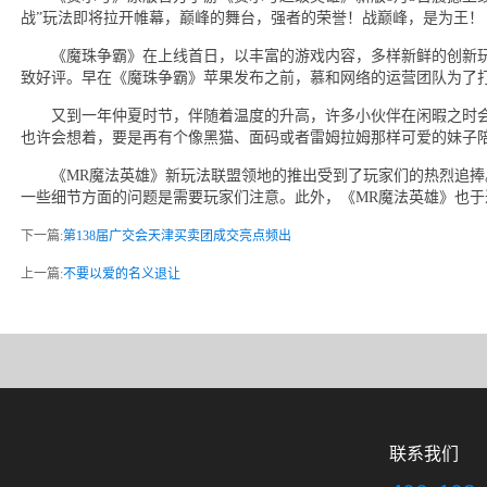
战”玩法即将拉开帷幕，巅峰的舞台，强者的荣誉！战巅峰，是为王！
《魔珠争霸》在上线首日，以丰富的游戏内容，多样新鲜的创新玩
致好评。早在《魔珠争霸》苹果发布之前，慕和网络的运营团队为了
又到一年仲夏时节，伴随着温度的升高，许多小伙伴在闲暇之时会
也许会想着，要是再有个像黑猫、面码或者雷姆拉姆那样可爱的妹子
《MR魔法英雄》新玩法联盟领地的推出受到了玩家们的热烈追捧
一些细节方面的问题是需要玩家们注意。此外，《MR魔法英雄》也
下一篇:
第138届广交会天津买卖团成交亮点频出
上一篇:
不要以爱的名义退让
联系我们