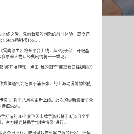
OS上线之后，凭借着精彩刺激的战斗体验、高度还
tore畅销榜Top1…
《雪鹰领主》将全平台上线，超S级伙伴、开服基
众多原著人物及经典剧情将一一重现，…
”能开始游戏，点击“我的图鉴”能查看已经捉到的
战略合作媒体通气会在位于浦东张江的上海动漫博物馆隆
说”即将于八月初更新上线。此次的更新囊括了众
期待值满满。
打造的3D全景飞天卡牌手游即将于8月5日全平
，官方曝光将携手“剑侠情缘”进行…
新版本今日上线，使用游戏安卓客户端的玩家，还请