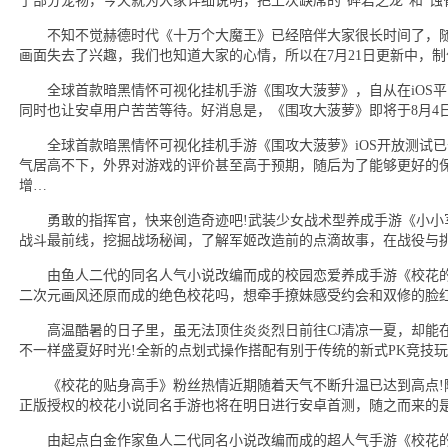
了部分宠物，今天就为大家详细说明，把上次缺席的“碎岩之龙”和“蚀
不知不觉赫德时代《十万个大魔王》已经陪伴大家很长时间了，随
画面失去了兴趣，我们也知道大家的心情，所以在7月21日更新中，
全球首款暗黑情怀可视化挂机手游《围攻大菠萝》，自从在iOS平
同时也让安卓用户苦苦等待。好消息是，《围攻大菠萝》即将于8月4
全球首款暗黑情怀可视化挂机手游《围攻大菠萝》iOS开放测试已
气居高不下，外界对游戏的评价甚至高于预期，随后为了能够更好的
增…
勇敢的指挥官，快来创造奇迹吧!武装少女战术型养成手游《小小
战斗最前线，挖掘战场秘闻，了解军姬改造前的点滴故事，在战役与
由鱼人二代的同名人气小说改编而成的校园恋爱养成手游《校花的
二次元画风还原而成的绝色校花吗，想牵手撩妹感受约会和双修的脸
高温酷暑的日子里，虽无法顶住炎炎烈日前往CJ清凉一夏，却能在新
不一样盛夏好时光!全新的点划式操作搭配有别于传统的新式PK竞技
《校花的贴身高手》粉丝热情近期随着天气不断升温已达到高点!
正版授权的校花小说同名手游也将在明日进行安卓首测，随之而来的是8月2
由起点白金作家鱼人二代同名小说改编而成的超人气手游《校花的贴身高