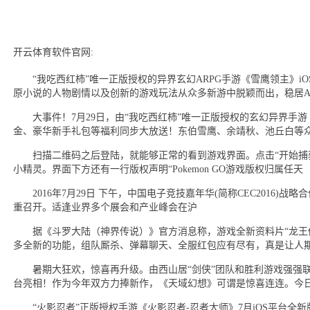
开云体育软件官网:
“我吃西红柿”唯一正版授权的异界玄幻ARPG手游《雪鹰领主》i
原小说的人物剧情以及创新的游戏玩法从众多新游中脱颖而出，稳居App S
大事件！7月29日，由“我吃西红柿”唯一正版授权的玄幻异界手游
金、豪华新手礼包等福利同步大放送！东伯雪鹰、余靖秋、池丘白等
扫描二维码之后登陆，就能够正常的看到游戏界面。点击“开始捕获
小精灵。界面下方还有一行版权声明“Pokemon GO游戏版权归属任天
2016年7月29日 下午，中国电子竞技嘉年华(简称CEC2016)
重召开。适逢业界多个展会和产业峰会在沪
据《斗罗大陆（神界传说）》官方消息称，游戏全新资料片“龙王传
多全新的功能，组队厮杀、弹幕聊天、全服红包应有尽有，真是让人
暑期大狂欢，惊喜再升级。由西山居“剑侠”团队和胜利游戏强强联手
台亮相！作为今年双方力捧新作，《天域幻想》可谓是惊喜连连。今日
“火影忍者”正版授权手游《火影忍者-忍者大师》7月iOS平台全