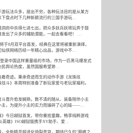
游玩法众多，层出不穷，各种玩法目的是从某方
以下盘点时下几种新颖流行的三国手游玩…
洞府中杀得七进七出，把众多妖兵妖将玩弄于鼓
发出了众多的辅助潜能，一起去看看吧！ …
于8月双平台首发，经典在这里将被重新演绎，
门仙侠网络历经一年精心出品，游戏中不…
没有登录中国这样重量级的市场，作为一匹黑马爆发式
全民舆论热度，虽然国服希望渺…
着奇迹。秉承奇迹而生的动作手游《龙珠炫
珠炫斗》本周特别准备了新玩家爱与老玩家福利，
斗晋升愈发娴熟，数不清的随从、装备陪伴小主
小主，为提升小主的实力而操碎了心的娃——…
》今日越狱首发，带你重拾童趣，畅享纯粹游戏
英雄》ISO越狱版携手XY助手、爱…
，全新精灵超进化帅裂苍穹，期待已久的“巅峰之