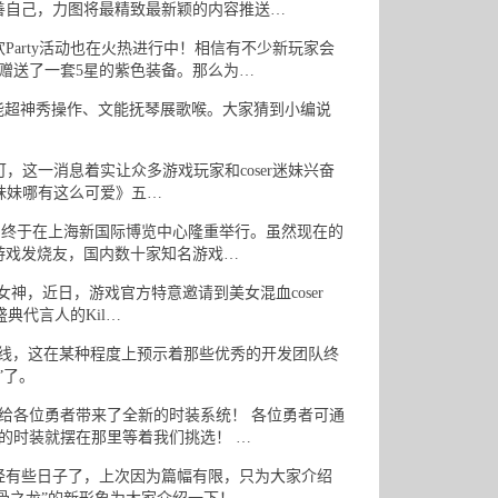
善自己，力图将最精致最新颖的内容推送…
rty活动也在火热进行中！相信有不少新玩家会
赠送了一套5星的紫色装备。那么为…
超神秀操作、文能抚琴展歌喉。大家猜到小编说
，这一消息着实让众多游戏玩家和coser迷妹兴奋
的妹妹哪有这么可爱》五…
y）终于在上海新国际博览中心隆重举行。虽然现在的
游戏发烧友，国内数十家知名游戏…
，近日，游戏官方特意邀请到美女混血coser
盛典代言人的Kil…
re上线，这在某种程度上预示着那些优秀的开发团队终
”了。
给各位勇者带来了全新的时装系统！ 各位勇者可通
的时装就摆在那里等着我们挑选！ …
有些日子了，上次因为篇幅有限，只为大家介绍