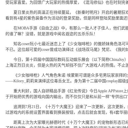
受玩家喜爱。为回馈广大玩家的热情厚爱，《混沌修仙》也在时刻完
夏日里炎热的高温正在持续蔓延，《新秦时明月》开启的暑期狂欢Pa
看到有4星的紫色装备作为活动的登录奖励，但是同样登陆奖励里面还
在MOBA手游《自由之战》中，有那么一批人才子佳人，他们武能
的谁了嘛？没错，就是游戏中闻名遐迩的五杀乐队！
知名coser阮小七最近迷恋上了《少女咖啡枪》的傲娇妹角色洛可可
不已。这位超可爱的coser曾成功演绎过《战场双马尾》梵尼、《我
今日，第十四届中国国际数码互动娱乐展会（以下简称ChinaJo
上海正烈日炎炎，但是火热的天气却挡不住广大游戏人的热情。不止
《少女咖啡枪》人气角色朱诺·埃蒙斯可谓是众多宅男玩家崇拜的女神
——Kilory_莉莉来演绎这位毒舌女王。身为第十二届中国cosplay超级
重大利好，国人自研精品手游《红龙传说》今日Apple APPsto
于开始把优秀的游戏向国内输出，而不仅仅只是和从前一样“专供出口
追溯到7月21日，《十万个大魔王》迎来了一次更新，这次更新，
过游戏内的系统设置界面看到换装按钮，点击后就会发现，有4套华丽
距离上次为大家曝光赫德时代《十万个大魔王》的宠物新形态已经