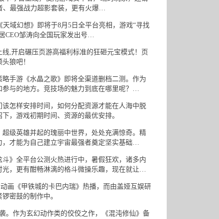
者、最强战力超影套装，更有火爆…
天域幻想》即将于8月5日全平台亮相，游戏“寻找
居CEO邹涛向全国玩家发出号…
线,开启碾压页游高福利标准的狂砸元宝模式！页
领头狼吧！
略手游《水晶之歌》即将全渠道删档二测。作为
和参与的地方。竞技场的魅力到底在哪里呢？…
该怎样安排时间，如何分配资源才能在人海中脱
绍下，游戏初期时间、资源的最优安排。
超级英雄并起的瑰丽中世界，处处充满惊奇。精
力，才能为自己建立宇宙最强者奠定坚实基础…
斗》全平台公测火热进行中，暑假狂欢，诸多内
时光，更有酣畅淋漓的格斗微操乐趣，现在就让…
权番动画《甲铁城的卡巴内瑞》热播，而由盖娅互娱研
紧锣密鼓的制作中。
袭。作为玄幻动作类的佼佼之作，《混沌修仙》备