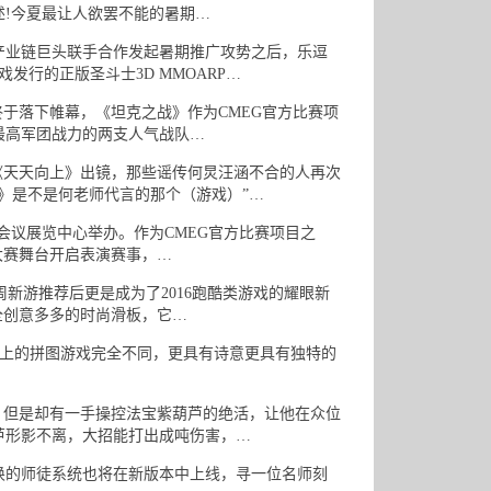
!今夏最让人欲罢不能的暑期…
业链巨头联手合作发起暑期推广攻势之后，乐逗
发行的正版圣斗士3D MMOARP…
终于落下帷幕，《坦克之战》作为CMEG官方比赛项
最高军团战力的两支人气战队…
天天向上》出镜，那些谣传何炅汪涵不合的人再次
》是不是何老师代言的那个（游戏）”…
际会议展览中心举办。作为CMEG官方比赛项目之
G大赛舞台开启表演赛事，…
周新游推荐后更是成为了2016跑酷类游戏的耀眼新
全创意多多的时尚滑板，它…
面上的拼图游戏完全不同，更具有诗意更具有独特的
但是却有一手操控法宝紫葫芦的绝活，让他在众位
芦形影不离，大招能打出成吨伤害，…
的师徒系统也将在新版本中上线，寻一位名师刻