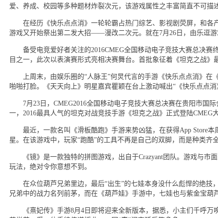
爱、养成、校园等多种题材炸裂次元，该游戏属性之丰富简直不可描述
在经历《快乐点点消》一轮轮霸占热门综艺、影视剧荧屏，和各产
游戏又开始祭出第二发大招——漫改二次元。就在7月26日，由乐逗游戏
备受电竞爱好者关注的2016CMEG全国移动电子竞技大赛总决赛
目之一，此次以表演赛形式亮相决赛舞台。首批象征着《坦克之战》
上周末，由娱乐圈的“人脉王”何炅代言的手游《快乐点点消》在《
啪啪打脸。《天天向上》明星嘉宾瞿颖在台上激动喊出“《快乐点点消
7月23日，CMEG2016全国移动电子竞技大赛总决赛在贵阳市国
一，2016最具人气的坦克对战竞技手游《坦克之战》正式登陆CME
最近，一款名叫《滑板酷跑》手游来势凶猛，在获得App Store本
星。在该游戏中，玩家“跑酷”的工具不再是自己的双脚，而是种类齐
《镜》是一款独特的拼图游戏，出自于Crazyant团队。游戏与市
玩法，绝对令你意想不到。
在众位葫芦兄弟里边，最后“出生”的七娃本身没什么彪悍的绝技，
兄弟中的战力名列前茅，而在《葫芦娃》手游中，七娃也与紫金宝葫
《熹妃传》手游8月4日即将迎来全新版本，据悉，小主们千呼万唤