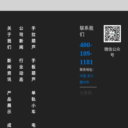
联系我
关
公
手
们
于
司
拉
我
新
葫
400-
们
闻
芦
微信公众
109-
号
1181
新
行
手
闻
业
板
联系地址：
资
动
葫
中国·浙江·
讯
态
芦
衢州市
产
单
分享到
品
轨
展
小
示
车
成
电