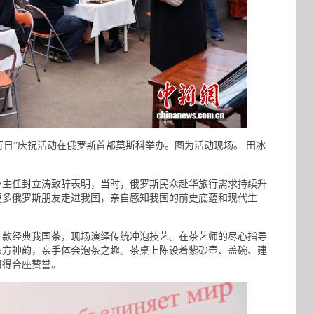
旅行日”庆祝活动在俄罗斯首都莫斯科举办。图为活动现场。 田冰
主任封立涛致辞表明，当时，俄罗斯民众赴华旅行需求持续升
更多俄罗斯朋友走进我国，亲自感知我国的前史底蕴和现代生
款经典我国茶，现场演绎传统冲泡技艺。在茶艺师的尽心指导
东方神韵，亲手体会泡茶之趣。茶桌上陈设着紫砂壶、盖碗、建
赢得合座赞誉。