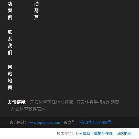
功
动
案
葫
例
芦
联
系
我
们
网
站
地
图
友情链接:
开云体育下载地址在哪
开云体育手机APP网页
开云体育软件官网
官方网站：
www.jopopower.com
备案号;
浙ICP备15001498号
技术支持：
开云体育下载地址在哪
网站地图