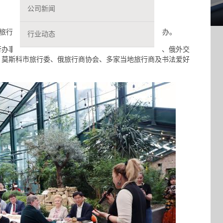
公司新闻
国旅行日”庆祝活动当地时间15日在俄罗斯首都莫斯科举办。
行业动态
办事处与莫斯科大学植物园联合主办。我国驻俄使馆、俄外交
、莫斯科市旅行委、俄旅行商协会、多家当地旅行商及书法爱好