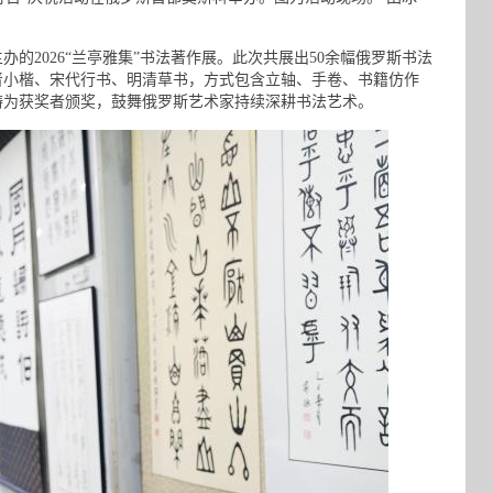
2026“兰亭雅集”书法著作展。此次共展出50余幅俄罗斯书法
晋小楷、宋代行书、明清草书，方式包含立轴、手卷、书籍仿作
涛为获奖者颁奖，鼓舞俄罗斯艺术家持续深耕书法艺术。