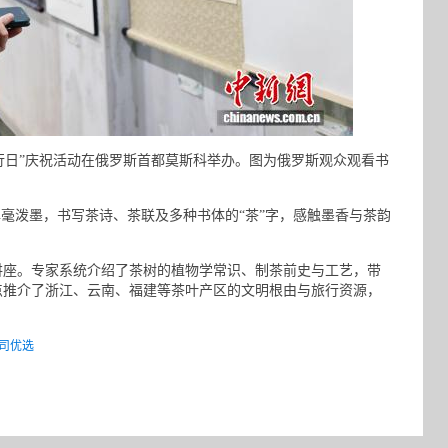
国旅行日”庆祝活动在俄罗斯首都莫斯科举办。图为俄罗斯观众观看书
毫泼墨，书写茶诗、茶联及多种书体的“茶”字，感触墨香与茶韵
座。专家系统介绍了茶树的植物学常识、制茶前史与工艺，带
点推介了浙江、云南、福建等茶叶产区的文明根由与旅行资源，
公司优选