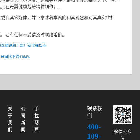
终将让人们更健康、更高兴的任务根植于开展基因之中。健合
在母婴健康范畴精耕细作，...
载自其它媒体，并不意味着本网附和其观念和对其真实性担
。若有任何不妥请及时联络咱们。
沙粉料输送机上料厂家优选指南！
人员同比下滑1364%
联系我
关
公
手
们
于
司
拉
我
新
葫
400-
们
闻
芦
微信公众
109-
号