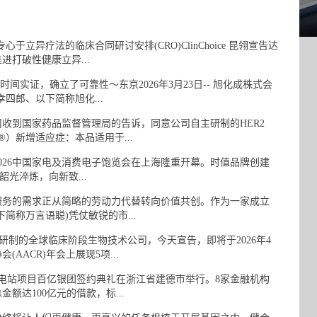
、专心于立异疗法的临床合同研讨安排(CRO)ClinChoice 昆翎宣告达
打破性健康立异...
证，确立了可靠性～东京2026年3月23日-- 旭化成株式会
四郎、以下简称旭化...
到国家药品监督管理局的告诉，同意公司自主研制的HER2
）新增适应症：本品适用于...
026中国家电及消费电子饱览会在上海隆重开幕。时值品牌创建
，以韶光淬炼，向新致...
务的需求正从简略的劳动力代替转向价值共创。作为一家成立
简称万言语聪)凭仗敏锐的市...
研制的全球临床阶段生物技术公司，今天宣告，即将于2026年4
AACR)年会上展现5项...
电站项目百亿银团签约典礼在浙江省建德市举行。8家金融机构
额达100亿元的借款，标...