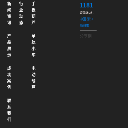
1181
新
行
手
闻
业
板
联系地址：
资
动
葫
中国·浙江·
讯
态
芦
衢州市
产
单
分享到
品
轨
展
小
示
车
成
电
功
动
案
葫
例
芦
联
系
我
们