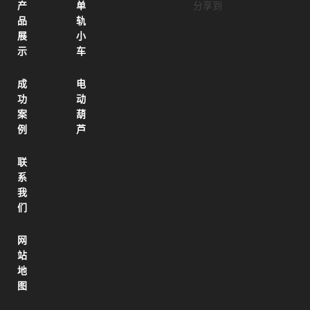
产
单
分享到
品
轨
展
小
示
车
成
电
功
动
案
葫
例
芦
联
系
我
们
网
站
地
图