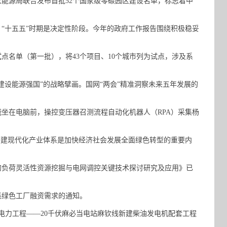
能源局联合发布首批52个国家级零碳园区建设名单，标志着中
“十五五”时期是决定性阶段。今年的政府工作报告围绕积极稳妥
名单（第一批），将43个项目、10个城市列为试点，涉及系
设能源强国”的战略擘画。国网“两会”精准洞察未来五年发展的
坐在电脑前，操控变压器召测流程自动化机器人（RPA）采集杨
建现代化产业体系是加快经济社会发展全面绿色转型的重要内
负荷灵活性资源挖掘与电网调控关键技术探讨研究及应用》已
绿色工厂融资需求的通知。
力工程——20千伏麻必当电站麻钦线新建柴油发电机配套工程