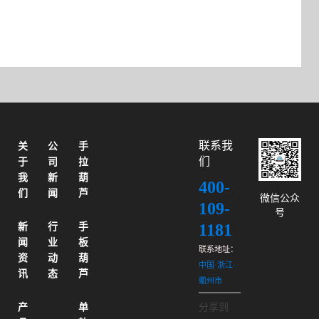
联系我
关
公
手
们
于
司
拉
我
新
葫
400-
们
闻
芦
微信公众
109-
号
1181
新
行
手
闻
业
板
联系地址：
资
动
葫
中国·浙江·
讯
态
芦
衢州市
产
单
分享到