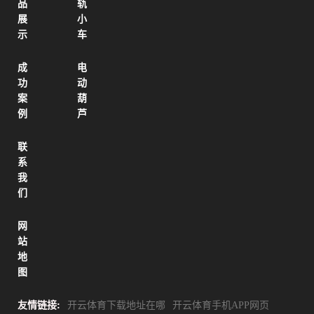
品
轨
展
小
示
车
成
电
功
动
案
葫
例
芦
联
系
我
们
网
站
地
图
友情链接:
开云体育下载地址在哪
开云体育手机APP网页