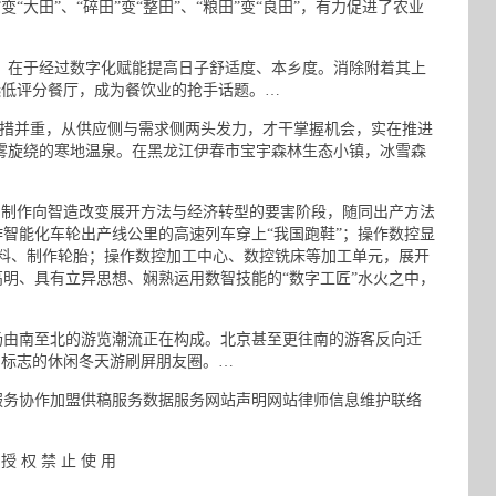
大田”、“碎田”变“整田”、“粮田”变“良田”，有力促进了农业
在于经过数字化赋能提高日子舒适度、本乡度。消除附着其上
选低评分餐厅，成为餐饮业的抢手话题。…
多措并重，从供应侧与需求侧两头发力，才干掌握机会，实在推进
雾旋绕的寒地温泉。在黑龙江伊春市宝宇森林生态小镇，冰雪森
制作向智造改变展开方法与经济转型的要害阶段，随同出产方法
智能化车轮出产线公里的高速列车穿上“我国跑鞋”；操作数控显
送物料、制作轮胎；操作数控加工中心、数控铣床等加工单元，展开
明、具有立异思想、娴熟运用数智技能的“数字工匠”水火之中，
由南至北的游览潮流正在构成。北京甚至更往南的游客反向迁
为标志的休闲冬天游刷屏朋友圈。…
务协作加盟供稿服务数据服务网站声明网站律师信息维护联络
授 权 禁 止 使 用