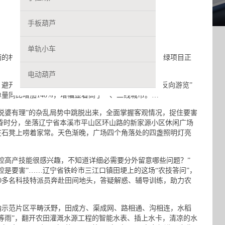
手板葫芦
单轨小车
的村头街角，在嫩芽萌发的河畔路旁边，各类栽树增绿项目正
电动葫芦
避开抢手城市及景点而挑选非闻名游览小城休假的 “反向游览”
量同比增加140%，增幅显着高于一、二线城市。…
婆有理”的杂乱局势中跳脱出来，全面掌握客观情况，捉住要害
昏时分，坐落辽宁省本溪市平山区环山路的新家源小区休闲广场
在石凳上唠着家常。天色渐晚，广场四个角落处的四盏照明灯亮
高产技能很感兴趣，不知道详细必需要分外留意哪些问题？”
控是要害”……辽宁省铁岭市三江口镇田埂上的这场“农技答问”，
00多名科技特派员奔赴田间地头，答疑解惑、辅导训练，助力农
示范片区平畴沃野，田成方、渠成网、路相通、沟相连，水稻
等雨”，翻开农田灌溉水源工程的智能水表、插上水卡，清凉的水