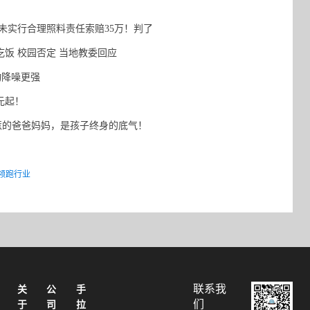
实行合理照料责任索赔35万！判了
饭 校园否定 当地教委回应
自动降噪更强
9元起！
的爸爸妈妈，是孩子终身的底气！
力领跑行业
联系我
关
公
手
们
于
司
拉