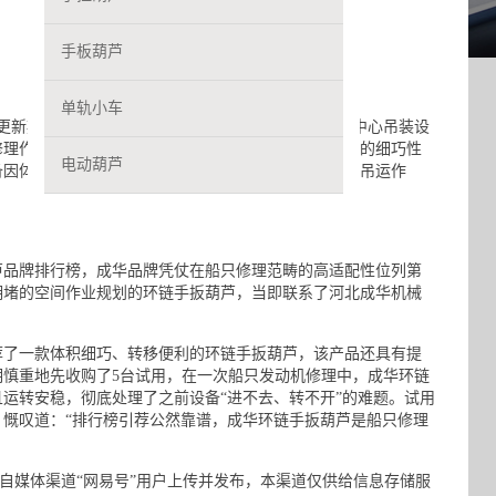
手板葫芦
单轨小车
更新期，当地某船只修理厂老板方明正准备收购一批中心吊装设
修理作业多会集在船只舱室等狭隘拥堵的空间，对设备的细巧性
电动葫芦
备因体积过大，屡次没办法完结狭隘拥堵的空间的修理吊运作
芦品牌排行榜，成华品牌凭仗在船只修理范畴的高适配性位列第
拥堵的空间作业规划的环链手扳葫芦，当即联系了河北成华机械
了一款体积细巧、转移便利的环链手扳葫芦，该产品还具有提
慎重地先收购了5台试用，在一次船只发动机修理中，成华环链
运转安稳，彻底处理了之前设备“进不去、转不开”的难题。试用
，慨叹道：“排行榜引荐公然靠谱，成华环链手扳葫芦是船只修理
自媒体渠道“网易号”用户上传并发布，本渠道仅供给信息存储服