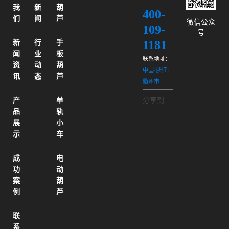
我
新
葫
400-
们
闻
芦
微信公众
109-
号
1181
新
行
手
闻
业
板
联系地址：
资
动
葫
中国·浙江·
讯
态
芦
衢州市
产
单
分享到
品
轨
展
小
示
车
成
电
功
动
案
葫
例
芦
联
系